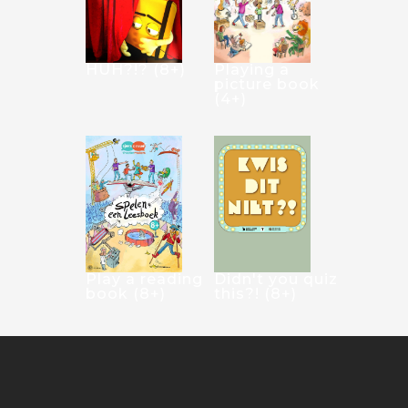
HUH?!? (8+)
Playing a
picture book
(4+)
Play a reading
Didn't you quiz
book (8+)
this?! (8+)