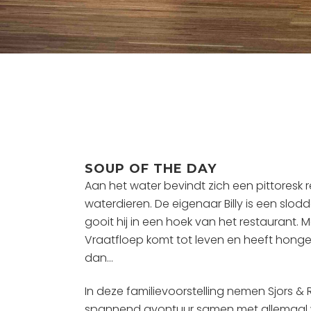
SOUP OF THE DAY
Aan het water bevindt zich een pittoresk r
waterdieren. De eigenaar Billy is een slodde
gooit hij in een hoek van het restaurant.
Vraatfloep komt tot leven en heeft honger
dan…
In deze familievoorstelling nemen Sjors &
spannend avontuur samen met allemaal w