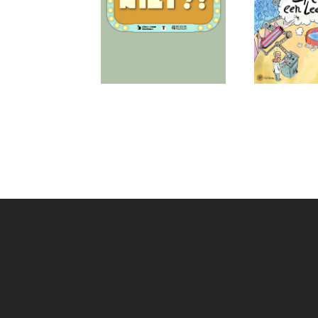
Didn't you quiz this?!
Play a re
(8+)
(8+)