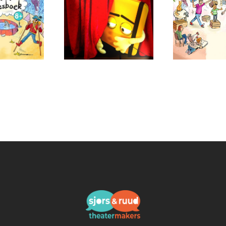
ading book
HUH?!? (8+)
Playing a p
(4+)