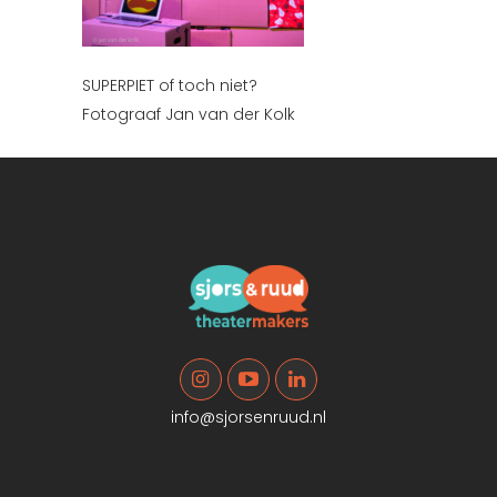
SUPERPIET of toch niet?
Fotograaf Jan van der Kolk
info@sjorsenruud.nl