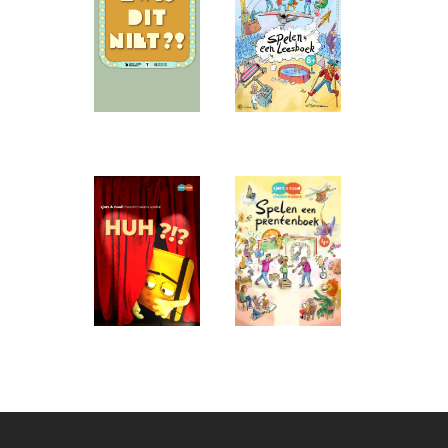
Didn't you quiz
Play a reading
this?! (8+)
book (8+)
HUH?!? (8+)
Playing a
picture book
(4+)