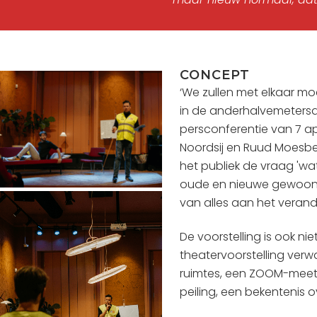
CONCEPT
‘We zullen met elkaar m
in de anderhalvemetersam
persconferentie van 7 apr
Noordsij en Ruud Moesbe
het publiek de vraag 'wa
oude en nieuwe gewoontes
van alles aan het verande
De voorstelling is ook ni
theatervoorstelling verw
ruimtes, een ZOOM-mee
peiling, een bekentenis 