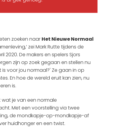
oeten zoeken naar
Het Nieuwe Normaal
enleving,’ zei Mark Rutte tijdens de
il 2020. De makers en spelers Sjors
rgen zijn op zoek gegaan en stellen nu
t is voor jou normaal?' Ze gaan in op
. En hoe de wereld eruit kan zien, nu
ren is.
et wat je van een normale
acht. Met een voorstelling via twee
ting, de mondkapje-op-mondkapje-af
over huidhonger en een twist.