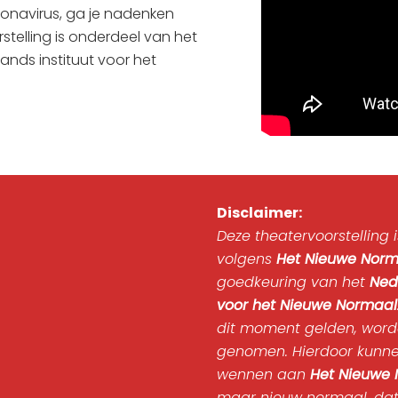
ronavirus, ga je nadenken
stelling is onderdeel van het
ands instituut voor het
Disclaimer:
Deze theatervoorstelling
volgens
Het Nieuwe Norm
goedkeuring van het
Ned
voor het Nieuwe Normaal
dit moment gelden, word
genomen. Hierdoor kunne
wennen aan
Het Nieuwe
maar nieuw normaal, dat 