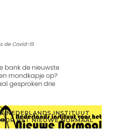
ns de Covid-19
e bank de nieuwste
t een mondkapje op?
al gesproken drie
⇓ NEDERLANDS INSTITUUT
OOR HET NIEUWE NORMAAL