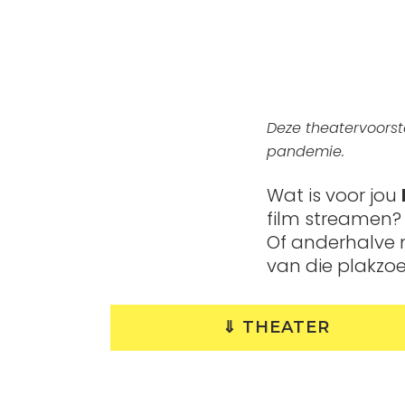
Deze theatervoorste
pandemie.
Wat is voor jou
film streamen? 
Of anderhalve 
van die plakzo
⇓ THEATER