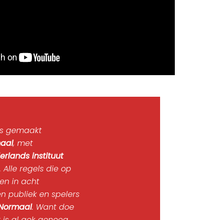
 is gemaakt
aal
, met
erlands instituut
. Alle regels die op
en in acht
n publiek en spelers
 Normaal
. Want doe
is al gek genoeg.