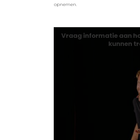
opnemen.
Vraag informatie aan ho
kunnen tr