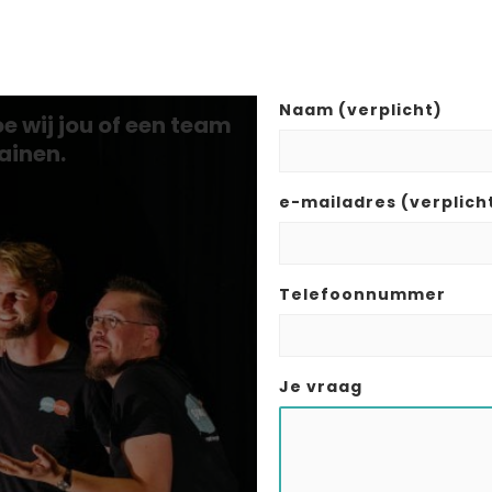
Naam (verplicht)
e wij jou of een team
ainen.
e-mailadres (verplich
Telefoonnummer
Je vraag