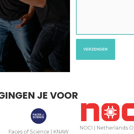
 GINGEN JE VOOR
NOCI | Netherlands O
Faces of Science | KNAW