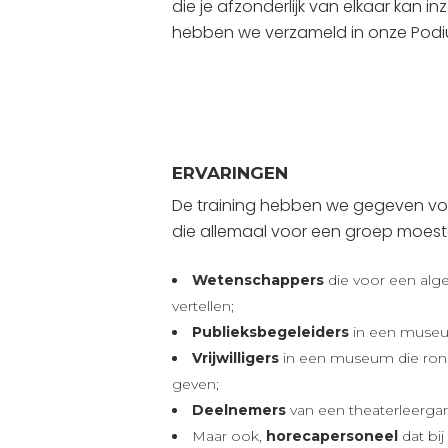
die je afzonderlijk van elkaar kan i
hebben we verzameld in onze Podi
ERVARINGEN
De training hebben we gegeven vo
die allemaal voor een groep moes
Wetenschappers
die voor een alg
vertellen;
Publieksbegeleiders
in een museu
Vrijwilligers
in een museum die rond
geven;
Deelnemers
van een theaterleergan
Maar ook,
horecapersoneel
dat bij