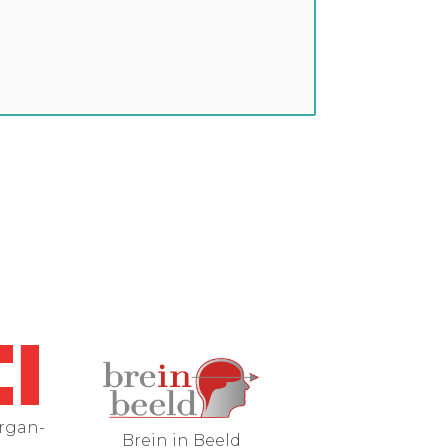
rgan-
Brein in Beeld
Betweter F