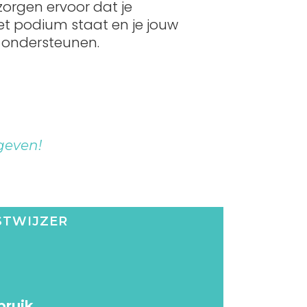
 zorgen ervoor dat je
et podium staat en je jouw
n ondersteunen.
 geven!
STWIJZER
bruik