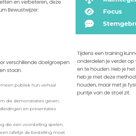
nzetten en verbeteren, deze
um Bewustwijzer:
Focus
Stemgebr
Tijdens een training ku
onderdelen je verder o
or verschillende doelgroepen
en te houden. Heb je he
ten staan.
heb je met deze methode
houden, maar met je fysi
emeen publiek hun verhaal
puntje van de stoel zit.
m die demonstraties geven;
leidingen en presentaties
g die een voorstelling spelen;
 een tafeltje de bestelling moet