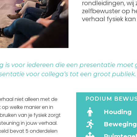
rondleidingen, wij
zelfbewuster op h
verhaal fysiek ka
g is voor iedereen die een presentatie moet
entatie voor collega’s tot een groot publiek.
PODIUM BEWU
verhaal niet alleen met de
k op welke manier en in
Houding
ruiken van je fysiek zorgt
teuning in jouw verhaal.
Beweging
eld bevat 5 onderdelen
Ruimtege