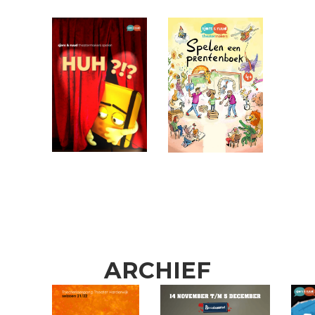
HUH?!? (8+)
Spelen een
prentenboek
(4+)
ARCHIEF