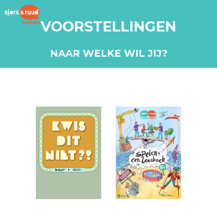
VOORSTELLINGEN
NAAR WELKE WIL JIJ?
Spelen een
Kwis dit niet?!
leesboek (8+)
(8+)