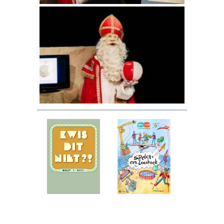
Kwis dit niet?!
Spelen een
(8+)
leesboek (8+)