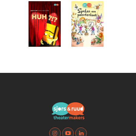
HUH?!? (8+)
Spelen een
prentenboek
(4+)