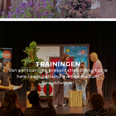
TRAININGEN
Van persoonlijke presentatietraining tot je
hele team getraind met de Podium
Bewustwijzer!