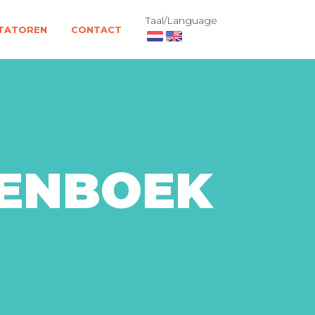
Taal/Language
TATOREN
CONTACT
TENBOEK