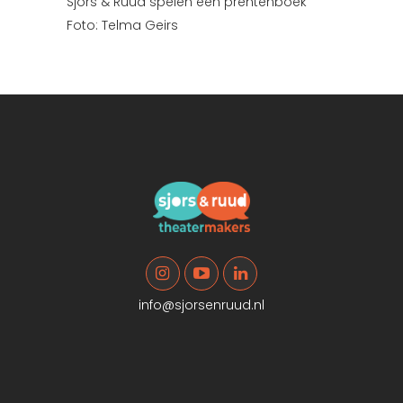
Sjors & Ruud spelen een prentenboek
Foto: Telma Geirs
info@sjorsenruud.nl